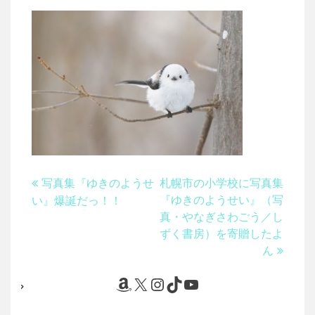
投
写真集『ゆきのようせ
札幌市の小学校に写真集
『ゆきのようせい』（写
い』爆誕だっ！！
稿
真・やなぎさわごう／し
ナ
ずく書房）を寄贈したよ
ビ
ん
ゲ
Amazon
X
Instagram
TikTok
YouTube
ー