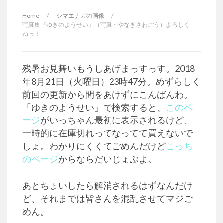
Home
/
シマエナガの画像
/
写真集『ゆきのようせい』（写真・やなぎさわごう）よろしく
ねっ！
残暑お見舞いもうしあげまっすっす。2018
年8月21日（火曜日）23時47分。めずらしく
前回の更新から間をあけずにこんばんわ。
「ゆきのようせい」で検索すると、
このペ
ージ
がいっちゃん最初に表示されるけど、
一時的に在庫切れってなってて買えないで
しょ。わかりにくくてごめんだけど
こっち
のページ
からならだいじょぶよ。
あとちょいしたら解消されるはずなんだけ
ど、それまでは皆さんを混乱させてマジご
めん。