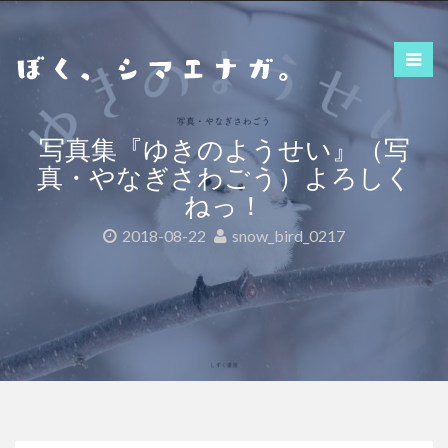
コ
ン
テ
ン
ツ
へ
写真集『ゆきのようせい』（写
ス
真・やなぎさわごう）よろしく
キ
ねっ！
ッ
プ
2018-08-22
snow_bird_0217