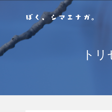
コ
ン
テ
ン
ツ
へ
ス
キ
トリ
ッ
プ