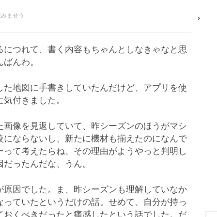
読みませう
るにつれて、書く内容もちゃんとしなきゃなと思
んばんわ。
した地図に手書きしていたんだけど、アプリを使
に気付きました。
た画像を見返していて、昨シーズンのほうがマシ
較にならないし、新たに機材も揃えたのになんで
ーって考えたらね、その理由がようやっと判明し
因だったんだな、うん。
が原因でした。ま、昨シーズンも理解していなか
なっていたというだけの話。せめて、自分が持っ
ておくべきだったと痛感したという話でした。だ
検