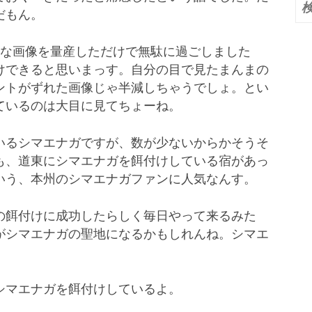
だもん。
索:
ソな画像を量産しただけで無駄に過ごしました
けできると思いまっす。自分の目で見たまんまの
ントがずれた画像じゃ半減しちゃうでしょ。とい
ているのは大目に見てちょーね。
いるシマエナガですが、数が少ないからかそうそ
も、道東にシマエナガを餌付けしている宿があっ
いう、本州のシマエナガファンに人気なんす。
の餌付けに成功したらしく毎日やって来るみた
がシマエナガの聖地になるかもしれんね。シマエ
。
シマエナガを餌付けしているよ。