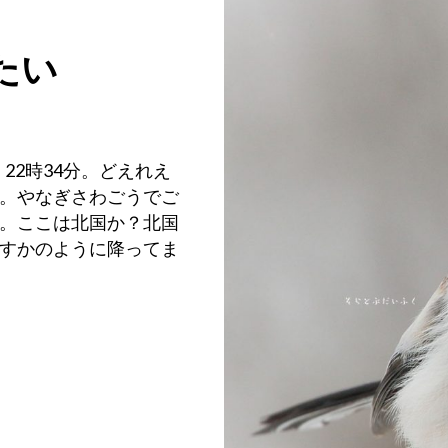
たい
）22時34分。どえれえ
。やなぎさわごうでご
。ここは北国か？北国
すかのように降ってま