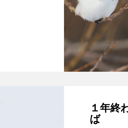
１年終
ば