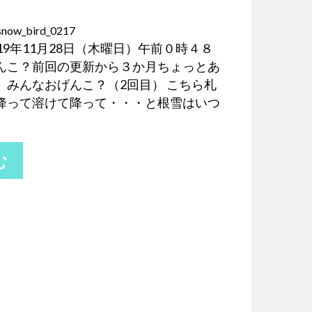
snow_bird_0217
19年11月28日（木曜日）午前０時４８
んこ？前回の更新から３か月ちょっとあ
、みんなおげんこ？（2回目） こちら札
降って溶けて降って・・・と根雪はいつ
む